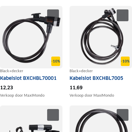
-10%
-10%
Black+decker
Black+decker
Kabelslot BXCHBL70001
Kabelslot BXCHBL7005
12,23
11,69
Verkoop door
MaxiMondo
Verkoop door
MaxiMondo