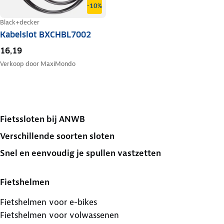
-10%
Black+decker
Kabelslot BXCHBL7002
16,19
Verkoop door
MaxiMondo
Fietssloten bij ANWB
Verschillende soorten sloten
Snel en eenvoudig je spullen vastzetten
Fietshelmen
Fietshelmen voor e-bikes
Fietshelmen voor volwassenen