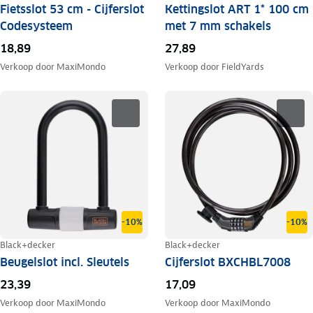
Fietsslot 53 cm - Cijferslot
Kettingslot ART 1* 100 cm
Codesysteem
met 7 mm schakels
18,89
27,89
Verkoop door
MaxiMondo
Verkoop door
FieldYards
-10%
-10%
Black+decker
Black+decker
Beugelslot incl. Sleutels
Cijferslot BXCHBL7008
23,39
17,09
Verkoop door
MaxiMondo
Verkoop door
MaxiMondo