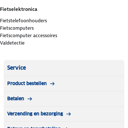
Fietselektronica
Fietstelefoonhouders
Fietscomputers
Fietscomputer accessoires
Valdetectie
Service
Product bestellen
Betalen
Verzending en bezorging