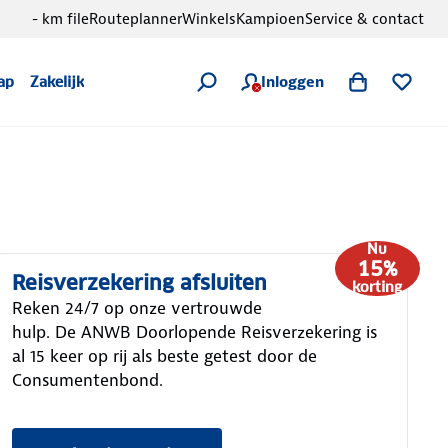
- km file
Routeplanner
Winkels
Kampioen
Service & contact
Inloggen
ap
Zakelijk
Nu
15%
Reisverzekering afsluiten
korting
Reken 24/7 op onze vertrouwde
hulp. De ANWB Doorlopende Reisverzekering is
al 15 keer op rij als beste getest door de
Consumentenbond.