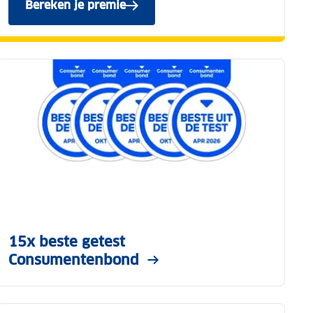
Bereken je premie
van de ANWB Reisverzekering.
15x beste getest
Consumentenbond