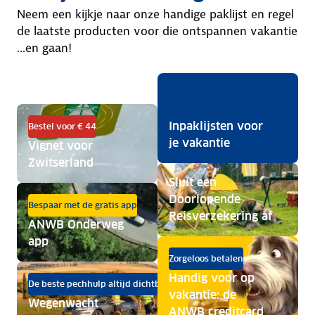
Neem een kijkje naar onze handige paklijst en regel
de laatste producten voor die ontspannen vakantie
...en gaan!
Inpaklijsten voor
Bestel voor € 44
je vakantie
Vignet voor
Zwitserland
Sluit een
Doorlopende
Bespaar met de gratis app
Reisverzekering af
ANWB Onderweg
app
Zorgeloos betalen
Handig voor op
De beste pechhulp altijd dichtbij
vakantie: de
Wegenwacht
ANWB creditcard