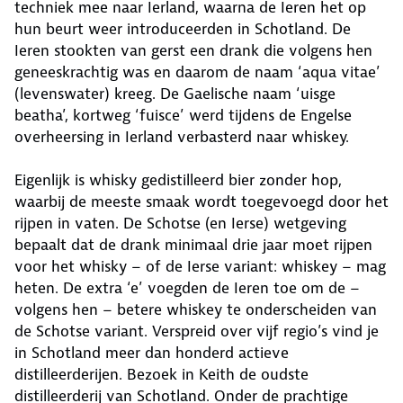
techniek mee naar Ierland, waarna de Ieren het op
hun beurt weer introduceerden in Schotland. De
Ieren stookten van gerst een drank die volgens hen
geneeskrachtig was en daarom de naam ‘aqua vitae’
(levenswater) kreeg. De Gaelische naam ‘uisge
beatha’, kortweg ‘fuisce’ werd tijdens de Engelse
overheersing in Ierland verbasterd naar whiskey.
Eigenlijk is whisky gedistilleerd bier zonder hop,
waarbij de meeste smaak wordt toegevoegd door het
rijpen in vaten. De Schotse (en Ierse) wetgeving
bepaalt dat de drank minimaal drie jaar moet rijpen
voor het whisky – of de Ierse variant: whiskey – mag
heten. De extra ‘e’ voegden de Ieren toe om de –
volgens hen – betere whiskey te onderscheiden van
de Schotse variant. Verspreid over vijf regio’s vind je
in Schotland meer dan honderd actieve
distilleerderijen. Bezoek in Keith de oudste
distilleerderij van Schotland. Onder de prachtige