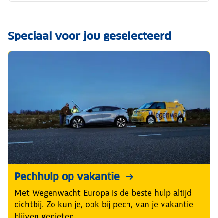
Speciaal voor jou geselecteerd
Pechhulp op vakantie
Met Wegenwacht Europa is de beste hulp altijd
dichtbij. Zo kun je, ook bij pech, van je vakantie
blijven genieten.