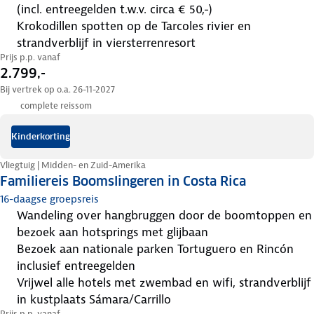
(incl. entreegelden t.w.v. circa € 50,-)
krokodillen spotten op de Tarcoles rivier en
strandverblijf in viersterrenresort
Prijs p.p. vanaf
2.799,-
Bij vertrek op o.a. 26-11-2027
complete reissom
Kinderkorting
Vliegtuig | Midden- en Zuid-Amerika
Familiereis Boomslingeren in Costa Rica
16-daagse groepsreis
wandeling over hangbruggen door de boomtoppen en
bezoek aan hotsprings met glijbaan
bezoek aan nationale parken Tortuguero en Rincón
inclusief entreegelden
vrijwel alle hotels met zwembad en wifi, strandverblijf
in kustplaats Sámara/Carrillo
Prijs p.p. vanaf