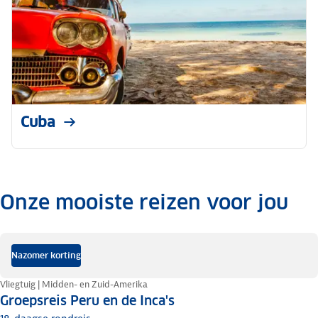
Cuba
Onze mooiste reizen voor jou
.
Nazomer korting
Vliegtuig | Midden- en Zuid-Amerika
Groepsreis Peru en de Inca's