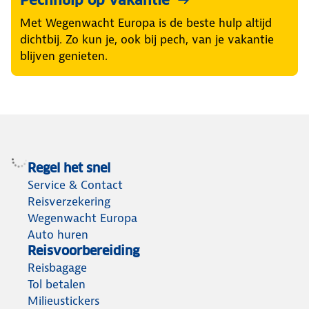
Pechhulp op vakantie
Met Wegenwacht Europa is de beste hulp altijd
dichtbij. Zo kun je, ook bij pech, van je vakantie
blijven genieten.
Regel het snel
Service & Contact
Reisverzekering
Wegenwacht Europa
Auto huren
Reisvoorbereiding
Reisbagage
Tol betalen
Milieustickers