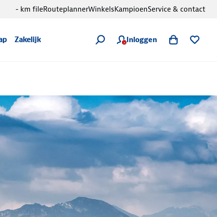
- km file
Routeplanner
Winkels
Kampioen
Service & contact
Inloggen
ap
Zakelijk