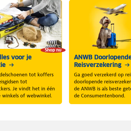
Shop nu
les voor je
ANWB Doorlopend
ie
Reisverzekering
elschoenen tot koffers
Ga goed verzekerd op rei
eisgidsen tot
doorlopende reisverzeke
ckers. Je vindt het in één
de ANWB is als beste get
 winkels of webwinkel.
de Consumentenbond.