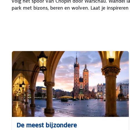
volg het spoor van Chopin door Warschau. Wandel l
park met bizons, beren en wolven. Laat je inspirere
De meest bijzondere