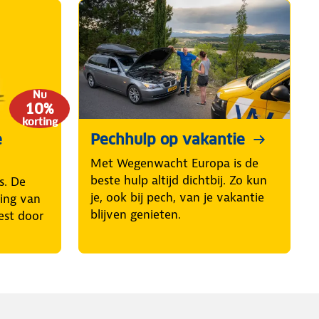
Nu
10%
korting
e
Pechhulp op vakantie
Met Wegenwacht Europa is de
beste hulp altijd dichtbij. Zo kun
s. De
je, ook bij pech, van je vakantie
ring van
blijven genieten.
est door