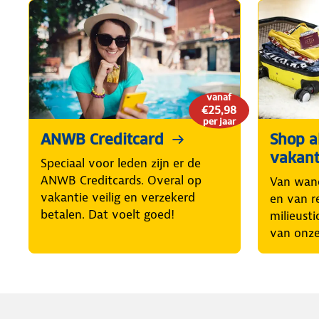
vanaf
€25,98
per jaar
ANWB Creditcard
Shop al
vakant
Speciaal voor leden zijn er de
ANWB Creditcards. Overal op
Van wand
vakantie veilig en verzekerd
en van r
betalen. Dat voelt goed!
milieusti
van onze