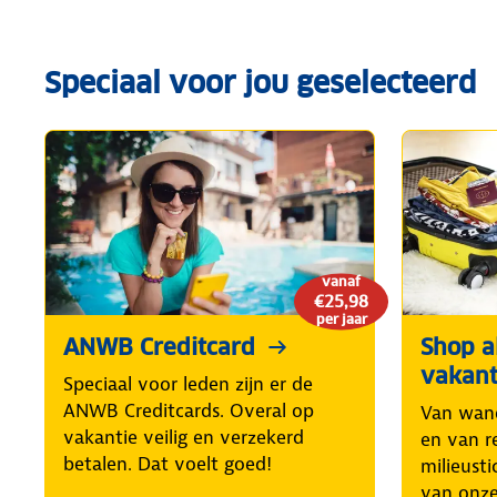
Speciaal voor jou geselecteerd
vanaf
€25,98
per jaar
ANWB Creditcard
Shop al
vakant
Speciaal voor leden zijn er de
ANWB Creditcards. Overal op
Van wand
vakantie veilig en verzekerd
en van r
betalen. Dat voelt goed!
milieusti
van onze