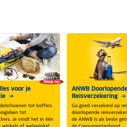
Shop nu
les voor je
ANWB Doorlopend
ie
Reisverzekering
elschoenen tot koffers
Ga goed verzekerd op rei
eisgidsen tot
doorlopende reisverzeke
ckers. Je vindt het in één
de ANWB is als beste get
 winkels of webwinkel.
de Consumentenbond.