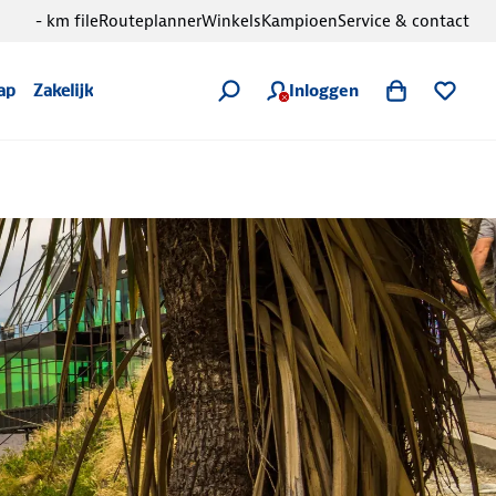
- km file
Routeplanner
Winkels
Kampioen
Service & contact
Inloggen
ap
Zakelijk