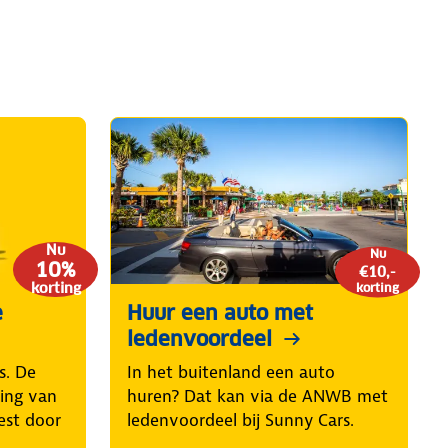
Nu
Nu
10%
€10,-
korting
korting
e
Huur een auto met
ledenvoordeel
s. De
In het buitenland een auto
ring van
huren? Dat kan via de ANWB met
est door
ledenvoordeel bij Sunny Cars.