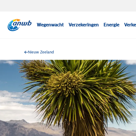
Wegenwacht
Verzekeringen
Energie
Verke
Nieuw Zeeland