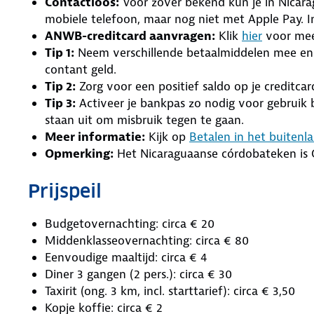
Contactloos:
Voor zover bekend kun je in Nicara
mobiele telefoon, maar nog niet met Apple Pay. In
ANWB-creditcard aanvragen:
Klik
hier
voor mee
Tip 1:
Neem verschillende betaalmiddelen mee en 
contant geld.
Tip 2:
Zorg voor een positief saldo op je creditcar
Tip 3:
Activeer je bankpas zo nodig voor gebrui
staan uit om misbruik tegen te gaan.
Meer informatie:
Kijk op
Betalen in het buitenl
Opmerking:
Het Nicaraguaanse córdobateken is 
Prijspeil
Budgetovernachting: circa € 20
Middenklasseovernachting: circa € 80
Eenvoudige maaltijd: circa € 4
Diner 3 gangen (2 pers.): circa € 30
Taxirit (ong. 3 km, incl. starttarief): circa € 3,50
Kopje koffie: circa € 2