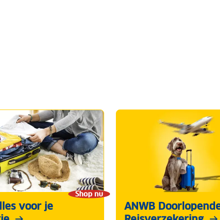
Shop nu
les voor je
ANWB Doorlopend
ie
Reisverzekering