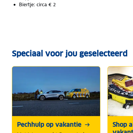
Biertje: circa € 2
Speciaal voor jou geselecteerd
Pechhulp op vakantie
Shop al
vakant