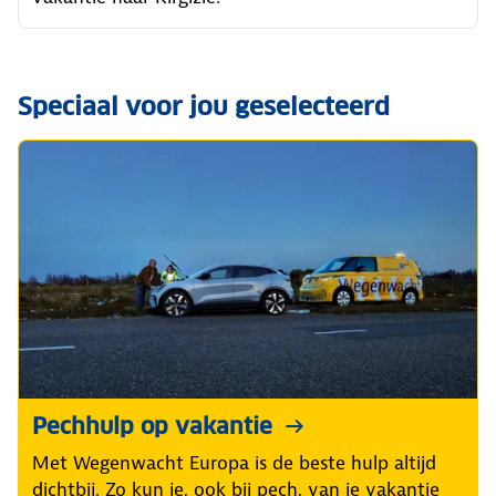
Speciaal voor jou geselecteerd
Pechhulp op vakantie
Met Wegenwacht Europa is de beste hulp altijd
dichtbij. Zo kun je, ook bij pech, van je vakantie