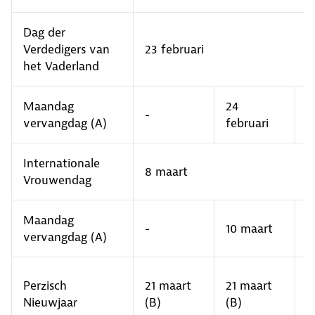
Dag der
Verdedigers van
23 februari
het Vaderland
Maandag
24
-
-
vervangdag (A)
februari
Internationale
8 maart
Vrouwendag
Maandag
9
-
10 maart
vervangdag (A)
m
2
Perzisch
21 maart
21 maart
m
Nieuwjaar
(B)
(B)
(