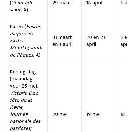
(
Vendredi
29 maart
18 april
3 apr
saint;
A)
Pasen (
Easter,
Pâques
en
31 maart
20 en 21
5 en 
Easter
en 1 april
april
april
Monday, lundi
de Pâques;
A)
Koningsdag
(maandag
voor 25 mei;
Victoria Day,
fête de la
Reine,
Journée
20 mei
19 mei
18 m
nationale des
patriotes;