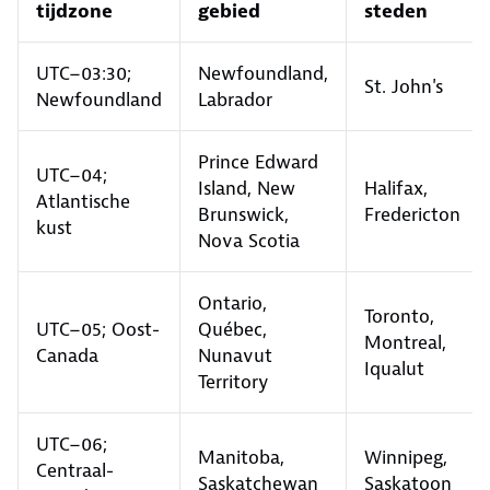
tijdzone
gebied
steden
UTC−03:30;
Newfoundland,
St. John's
Newfoundland
Labrador
Prince Edward
UTC−04;
Island, New
Halifax,
Atlantische
Brunswick,
Fredericton
kust
Nova Scotia
Ontario,
Toronto,
UTC−05; Oost-
Québec,
Montreal,
Canada
Nunavut
Iqualut
Territory
UTC−06;
Manitoba,
Winnipeg,
Centraal-
Saskatchewan
Saskatoon