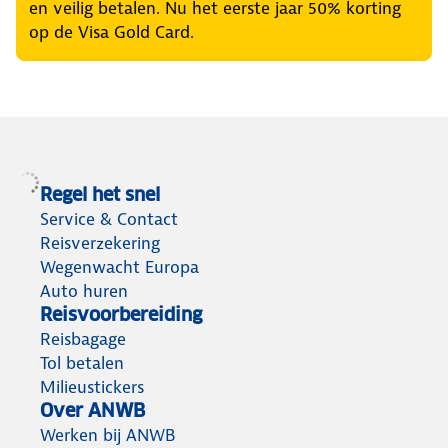
en veilig betalen. Nu het eerste jaar 50% korting
op de Visa Gold Card.
Regel het snel
Service & Contact
Reisverzekering
Wegenwacht Europa
Auto huren
Reisvoorbereiding
Reisbagage
Tol betalen
Milieustickers
Over ANWB
Werken bij ANWB