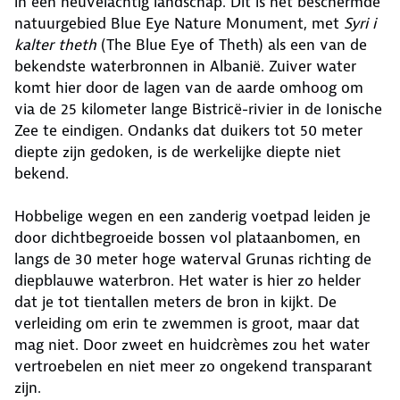
in een heuvelachtig landschap. Dit is het beschermde
natuurgebied Blue Eye Nature Monument, met
Syri i
kalter theth
(The Blue Eye of Theth) als een van de
bekendste waterbronnen in Albanië. Zuiver water
komt hier door de lagen van de aarde omhoog om
via de 25 kilometer lange Bistricë-rivier in de Ionische
Zee te eindigen. Ondanks dat duikers tot 50 meter
diepte zijn gedoken, is de werkelijke diepte niet
bekend.
Hobbelige wegen en een zanderig voetpad leiden je
door dichtbegroeide bossen vol plataanbomen, en
langs de 30 meter hoge waterval Grunas richting de
diepblauwe waterbron. Het water is hier zo helder
dat je tot tientallen meters de bron in kijkt. De
verleiding om erin te zwemmen is groot, maar dat
mag niet. Door zweet en huidcrèmes zou het water
vertroebelen en niet meer zo ongekend transparant
zijn.