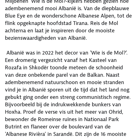
Miljoenen 'Wie is de Mol?-kijkers hebben gezien hoe
adembenemend mooi Albanië is. Van de diepblauwe
Blue Eye en de wonderschone Albanese Alpen, tot de
flink opgeknapte hoofdstad Tirana. Reis de Mol
achterna en laat je inspireren door de mooiste
bezienswaardigheden van Albanië.
Albanië was in 2022 het decor van 'Wie is de Mol?'.
Een dromerig vergezicht vanaf het Kasteel van
Rozafa in Shkodër toonde meteen de schoonheid
van deze onbekende parel van de Balkan. Naast
adembenemend natuurschoon en mooie stranden
vind je in Albanië sporen uit de tijd dat het land nog
gebukt ging onder een streng communistisch regime.
Bijvoorbeeld bij de indrukwekkende bunkers van
Hoxha. Proef de verse vis uit het meer van Ohrid,
bewonder de Romeinse ruïnes in Nationaal Park
Butrint en flaneer over de boulevard van de
'Albanese Rivièra' in Sarandë. Dit zijn de 16 mooiste