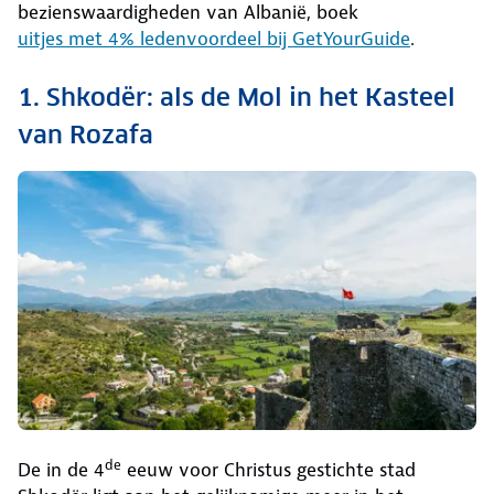
bezienswaardigheden van Albanië, boek
uitjes met 4% ledenvoordeel bij GetYourGuide
.
1. Shkodër: als de Mol in het Kasteel
van Rozafa
de
De in de 4
eeuw voor Christus gestichte stad