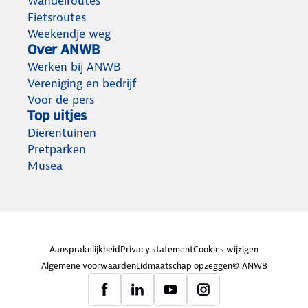
Wandelroutes
Fietsroutes
Weekendje weg
Over ANWB
Werken bij ANWB
Vereniging en bedrijf
Voor de pers
Top uitjes
Dierentuinen
Pretparken
Musea
Aansprakelijkheid
Privacy statement
Cookies wijzigen
Algemene voorwaarden
Lidmaatschap opzeggen
© ANWB