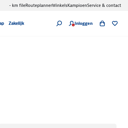
- km file
Routeplanner
Winkels
Kampioen
Service & contact
Inloggen
ap
Zakelijk