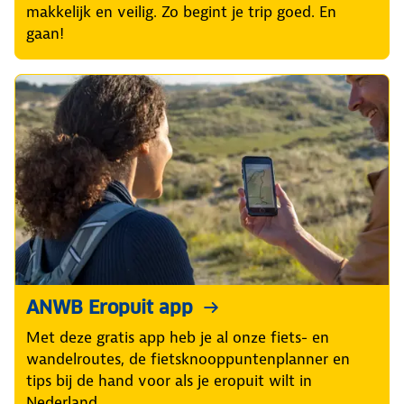
makkelijk en veilig. Zo begint je trip goed. En
gaan!
ANWB Eropuit app
Met deze gratis app heb je al onze fiets- en
wandelroutes, de fietsknooppuntenplanner en
tips bij de hand voor als je eropuit wilt in
Nederland.