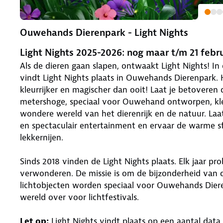
Ouwehands Dierenpark - Light Nights
Light Nights 2025-2026: nog maar t/m 21 febru
Als de dieren gaan slapen, ontwaakt Light Nights! In
vindt Light Nights plaats in Ouwehands Dierenpark. He
kleurrijker en magischer dan ooit! Laat je betovere
metershoge, speciaal voor Ouwehand ontworpen, kleu
wondere wereld van het dierenrijk en de natuur. L
en spectaculair entertainment en ervaar de warme sf
lekkernijen.
Sinds 2018 vinden de Light Nights plaats. Elk jaar p
verwonderen. De missie is om de bijzonderheid van d
lichtobjecten worden speciaal voor Ouwehands Dier
wereld over voor lichtfestivals.
Let op:
Light Nights vindt plaats op een aantal data