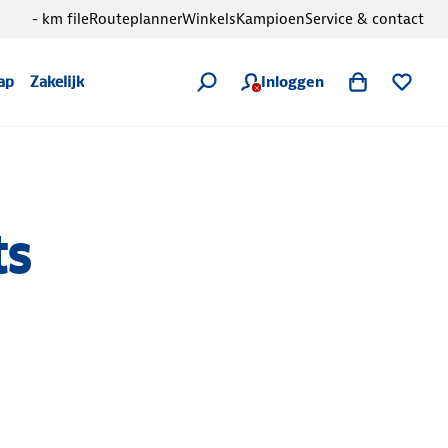
- km file
Routeplanner
Winkels
Kampioen
Service & contact
Inloggen
ap
Zakelijk
ts