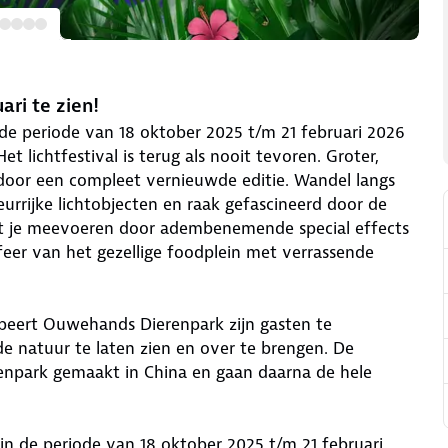
ari te zien!
 de periode van 18 oktober 2025 t/m 21 februari 2026
t lichtfestival is terug als nooit tevoren. Groter,
n door een compleet vernieuwde editie. Wandel langs
rrijke lichtobjecten en raak gefascineerd door de
aat je meevoeren door adembenemende special effects
eer van het gezellige foodplein met verrassende
robeert Ouwehands Dierenpark zijn gasten te
e natuur te laten zien en over te brengen. De
enpark gemaakt in China en gaan daarna de hele
 in de periode van 18 oktober 2025 t/m 21 februari