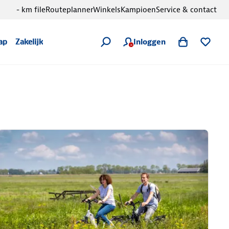
- km file
Routeplanner
Winkels
Kampioen
Service & contact
Inloggen
ap
Zakelijk