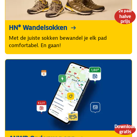
2e paar
halve
prijs
HN® Wandelsokken
Met de juiste sokken bewandel je elk pad
comfortabel. En gaan!
Download
gratis