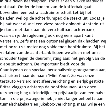
in drie delen neerklappen, zodat er een vlakke laadvloer
ontstaat. Onder de bodem van de kofferbak gaat
bovendien een extra laadruimte schuil. Let bij het
beladen wel op de achterbumper: die steekt uit, zodat je
bij nat weer al snel een vieze broek oploopt. Achterin zit
je riant, met dank aan de verschuifbare achterbank,
waarvan je de rugleuning ook nog eens apart kunt
verstellen. Zelfs met een optioneel glazen dak hadden wij
met onze 1.93 meter nog voldoende hoofdruimte. Bij het
verlaten van de achterbank liepen we alleen met onze
schouder tegen de deuromlijsting aan: het gevolg van de
diepe zit achterin. De importeur biedt voor de
Countryman een speciaal personaliseringsprogramma aan,
dat luistert naar de naam ‘Mini Yours’. Zo was onze
testauto versierd met sfeerverlichting en sierlijk gestikte,
Britse vlaggen achterop de hoofdsteunen. Aan onze
uitvoering hing uiteindelijk een prijskaartje van een halve
ton: in die prijscategorie heb je niet langer behoefte aan
tuimelschakelaars en jukebox-verlichting, maar wil je een