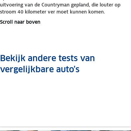
uitvoering van de Countryman gepland, die louter op
stroom 40 kilometer ver moet kunnen komen.
Scroll naar boven
Bekijk andere tests van
vergelijkbare auto's
Mazda
Mazda
Mazda
Renault
Renault
Nissan
Nissan
Nissan
CX-5
CX-5
CX-5
Kadjar
Kadjar
Qashqai
Qashqai
Qashqai
Auto
Auto
Auto
Auto
Auto
Auto
Auto
Auto
review
review
review
review
review
review
review
review