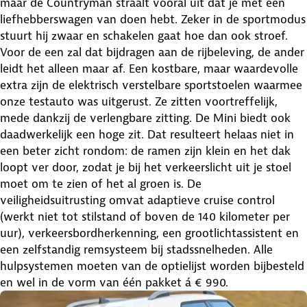
maar de Countryman straalt vooral uit dat je met een
liefhebberswagen van doen hebt. Zeker in de sportmodus
stuurt hij zwaar en schakelen gaat hoe dan ook stroef.
Voor de een zal dat bijdragen aan de rijbeleving, de ander
leidt het alleen maar af. Een kostbare, maar waardevolle
extra zijn de elektrisch verstelbare sportstoelen waarmee
onze testauto was uitgerust. Ze zitten voortreffelijk,
mede dankzij de verlengbare zitting. De Mini biedt ook
daadwerkelijk een hoge zit. Dat resulteert helaas niet in
een beter zicht rondom: de ramen zijn klein en het dak
loopt ver door, zodat je bij het verkeerslicht uit je stoel
moet om te zien of het al groen is. De
veiligheidsuitrusting omvat adaptieve cruise control
(werkt niet tot stilstand of boven de 140 kilometer per
uur), verkeersbordherkenning, een grootlichtassistent en
een zelfstandig remsysteem bij stadssnelheden. Alle
hulpsystemen moeten van de optielijst worden bijbesteld
en wel in de vorm van één pakket á € 990.