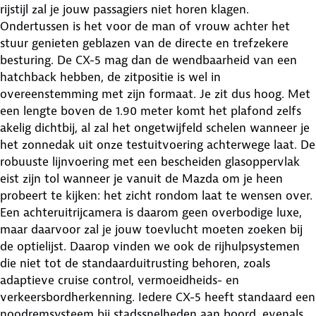
rijstijl zal je jouw passagiers niet horen klagen.
Ondertussen is het voor de man of vrouw achter het
stuur genieten geblazen van de directe en trefzekere
besturing. De CX-5 mag dan de wendbaarheid van een
hatchback hebben, de zitpositie is wel in
overeenstemming met zijn formaat. Je zit dus hoog. Met
een lengte boven de 1.90 meter komt het plafond zelfs
akelig dichtbij, al zal het ongetwijfeld schelen wanneer je
het zonnedak uit onze testuitvoering achterwege laat. De
robuuste lijnvoering met een bescheiden glasoppervlak
eist zijn tol wanneer je vanuit de Mazda om je heen
probeert te kijken: het zicht rondom laat te wensen over.
Een achteruitrijcamera is daarom geen overbodige luxe,
maar daarvoor zal je jouw toevlucht moeten zoeken bij
de optielijst. Daarop vinden we ook de rijhulpsystemen
die niet tot de standaarduitrusting behoren, zoals
adaptieve cruise control, vermoeidheids- en
verkeersbordherkenning. Iedere CX-5 heeft standaard een
noodremsysteem bij stadssnelheden aan boord, evenals