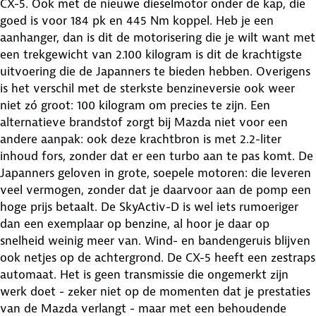
CX-5. Ook met de nieuwe dieselmotor onder de kap, die
goed is voor 184 pk en 445 Nm koppel. Heb je een
aanhanger, dan is dit de motorisering die je wilt want met
een trekgewicht van 2.100 kilogram is dit de krachtigste
uitvoering die de Japanners te bieden hebben. Overigens
is het verschil met de sterkste benzineversie ook weer
niet zó groot: 100 kilogram om precies te zijn. Een
alternatieve brandstof zorgt bij Mazda niet voor een
andere aanpak: ook deze krachtbron is met 2.2-liter
inhoud fors, zonder dat er een turbo aan te pas komt. De
Japanners geloven in grote, soepele motoren: die leveren
veel vermogen, zonder dat je daarvoor aan de pomp een
hoge prijs betaalt. De SkyActiv-D is wel iets rumoeriger
dan een exemplaar op benzine, al hoor je daar op
snelheid weinig meer van. Wind- en bandengeruis blijven
ook netjes op de achtergrond. De CX-5 heeft een zestraps
automaat. Het is geen transmissie die ongemerkt zijn
werk doet - zeker niet op de momenten dat je prestaties
van de Mazda verlangt - maar met een behoudende