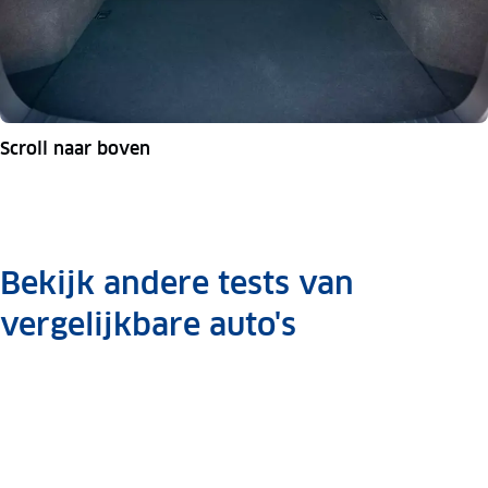
Scroll naar boven
Bekijk andere tests van
vergelijkbare auto's
Mercedes
Audi
Audi
Gla-
Q3
Q3
Klasse
Auto
Auto
Auto