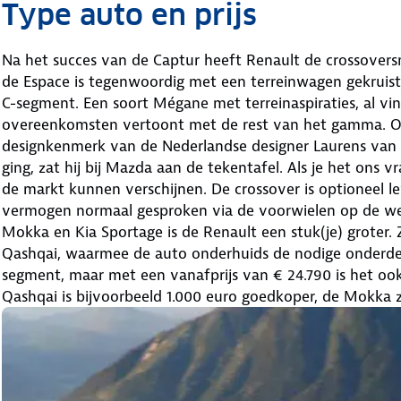
Type auto en prijs
Na het succes van de Captur heeft Renault de crossover
de Espace is tegenwoordig met een terreinwagen gekruist.
C-segment. Een soort Mégane met terreinaspiraties, al vin
overeenkomsten vertoont met de rest van het gamma. Op
designkenmerk van de Nederlandse designer Laurens van de
ging, zat hij bij Mazda aan de tekentafel. Als je het ons
de markt kunnen verschijnen. De crossover is optioneel le
vermogen normaal gesproken via de voorwielen op de we
Mokka en Kia Sportage is de Renault een stuk(je) groter. Z
Qashqai, waarmee de auto onderhuids de nodige onderdelen
segment, maar met een vanafprijs van € 24.790 is het ook
Qashqai is bijvoorbeeld 1.000 euro goedkoper, de Mokka ze