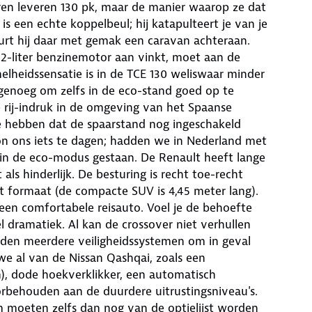
ren leveren 130 pk, maar de manier waarop ze dat
is een echte koppelbeul; hij katapulteert je van je
eurt hij daar met gemak een caravan achteraan.
1.2-liter benzinemotor aan vinkt, moet aan de
lheidssensatie is in de TCE 130 weliswaar minder
l genoeg om zelfs in de eco-stand goed op te
 rij-indruk in de omgeving van het Spaanse
te hebben dat de spaarstand nog ingeschakeld
gon ons iets te dagen; hadden we in Nederland met
in de eco-modus gestaan. De Renault heeft lange
ls hinderlijk. De besturing is recht toe-recht
dit formaat (de compacte SUV is 4,45 meter lang).
s een comfortabele reisauto. Voel je de behoefte
 dramatiek. Al kan de crossover niet verhullen
eden meerdere veiligheidssystemen om in geval
we al van de Nissan Qashqai, zoals een
 in), dode hoekverklikker, een automatisch
rbehouden aan de duurdere uitrustingsniveau's.
 moeten zelfs dan nog van de optielijst worden