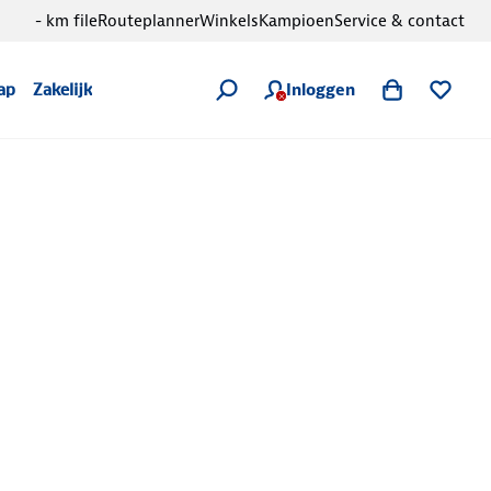
- km file
Routeplanner
Winkels
Kampioen
Service & contact
Inloggen
ap
Zakelijk