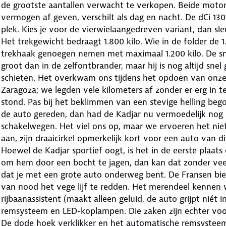
de grootste aantallen verwacht te verkopen. Beide moto
vermogen af geven, verschilt als dag en nacht. De dCi 130 
plek. Kies je voor de vierwielaangedreven variant, dan sl
Het trekgewicht bedraagt 1.800 kilo. Wie in de folder de 
trekhaak genoegen nemen met maximaal 1.200 kilo. De sne
groot dan in de zelfontbrander, maar hij is nog altijd sne
schieten. Het overkwam ons tijdens het opdoen van onze
Zaragoza; we legden vele kilometers af zonder er erg in 
stond. Pas bij het beklimmen van een stevige helling be
de auto gereden, dan had de Kadjar nu vermoedelijk nog 
schakelwegen. Het viel ons op, maar we ervoeren het niet a
aan, zijn draaicirkel opmerkelijk kort voor een auto van 
Hoewel de Kadjar sportief oogt, is het in de eerste plaat
om hem door een bocht te jagen, dan kan dat zonder veel
dat je met een grote auto onderweg bent. De Fransen bi
van nood het vege lijf te redden. Het merendeel kennen 
rijbaanassistent (maakt alleen geluid, de auto grijpt niét
remsysteem en LED-koplampen. Die zaken zijn echter voo
De dode hoek verklikker en het automatische remsysteem