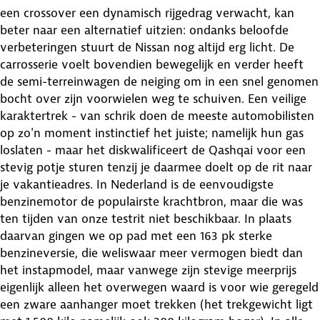
een crossover een dynamisch rijgedrag verwacht, kan
beter naar een alternatief uitzien: ondanks beloofde
verbeteringen stuurt de Nissan nog altijd erg licht. De
carrosserie voelt bovendien bewegelijk en verder heeft
de semi-terreinwagen de neiging om in een snel genomen
bocht over zijn voorwielen weg te schuiven. Een veilige
karaktertrek - van schrik doen de meeste automobilisten
op zo'n moment instinctief het juiste; namelijk hun gas
loslaten - maar het diskwalificeert de Qashqai voor een
stevig potje sturen tenzij je daarmee doelt op de rit naar
je vakantieadres. In Nederland is de eenvoudigste
benzinemotor de populairste krachtbron, maar die was
ten tijden van onze testrit niet beschikbaar. In plaats
daarvan gingen we op pad met een 163 pk sterke
benzineversie, die weliswaar meer vermogen biedt dan
het instapmodel, maar vanwege zijn stevige meerprijs
eigenlijk alleen het overwegen waard is voor wie geregeld
een zware aanhanger moet trekken (het trekgewicht ligt