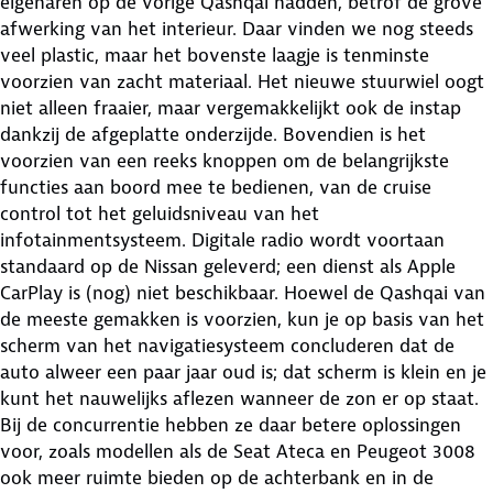
eigenaren op de vorige Qashqai hadden, betrof de grove
afwerking van het interieur. Daar vinden we nog steeds
veel plastic, maar het bovenste laagje is tenminste
voorzien van zacht materiaal. Het nieuwe stuurwiel oogt
niet alleen fraaier, maar vergemakkelijkt ook de instap
dankzij de afgeplatte onderzijde. Bovendien is het
voorzien van een reeks knoppen om de belangrijkste
functies aan boord mee te bedienen, van de cruise
control tot het geluidsniveau van het
infotainmentsysteem. Digitale radio wordt voortaan
standaard op de Nissan geleverd; een dienst als Apple
CarPlay is (nog) niet beschikbaar. Hoewel de Qashqai van
de meeste gemakken is voorzien, kun je op basis van het
scherm van het navigatiesysteem concluderen dat de
auto alweer een paar jaar oud is; dat scherm is klein en je
kunt het nauwelijks aflezen wanneer de zon er op staat.
Bij de concurrentie hebben ze daar betere oplossingen
voor, zoals modellen als de Seat Ateca en Peugeot 3008
ook meer ruimte bieden op de achterbank en in de