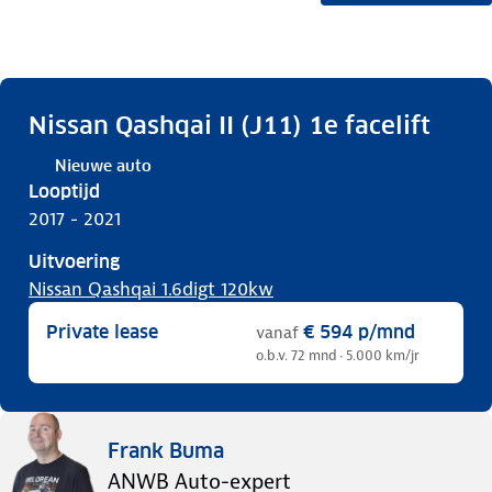
Nissan Qashqai II (J11) 1e facelift
Nieuwe auto
Looptijd
2017 - 2021
Uitvoering
Nissan Qashqai 1.6digt 120kw
Private lease
€ 594
p/mnd
vanaf
o.b.v. 72 mnd · 5.000 km/jr
Frank Buma
ANWB Auto-expert