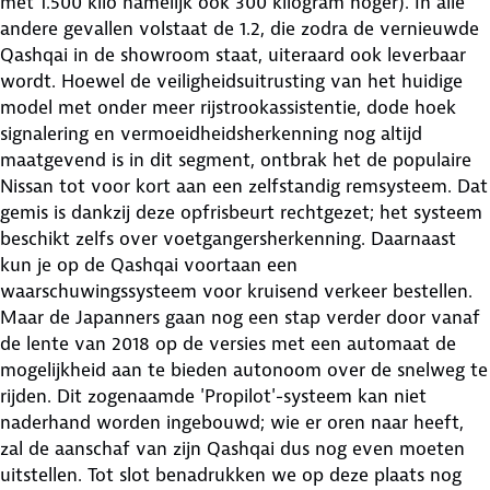
met 1.500 kilo namelijk ook 300 kilogram hoger). In alle
andere gevallen volstaat de 1.2, die zodra de vernieuwde
Qashqai in de showroom staat, uiteraard ook leverbaar
wordt. Hoewel de veiligheidsuitrusting van het huidige
model met onder meer rijstrookassistentie, dode hoek
signalering en vermoeidheidsherkenning nog altijd
maatgevend is in dit segment, ontbrak het de populaire
Nissan tot voor kort aan een zelfstandig remsysteem. Dat
gemis is dankzij deze opfrisbeurt rechtgezet; het systeem
beschikt zelfs over voetgangersherkenning. Daarnaast
kun je op de Qashqai voortaan een
waarschuwingssysteem voor kruisend verkeer bestellen.
Maar de Japanners gaan nog een stap verder door vanaf
de lente van 2018 op de versies met een automaat de
mogelijkheid aan te bieden autonoom over de snelweg te
rijden. Dit zogenaamde 'Propilot'-systeem kan niet
naderhand worden ingebouwd; wie er oren naar heeft,
zal de aanschaf van zijn Qashqai dus nog even moeten
uitstellen. Tot slot benadrukken we op deze plaats nog