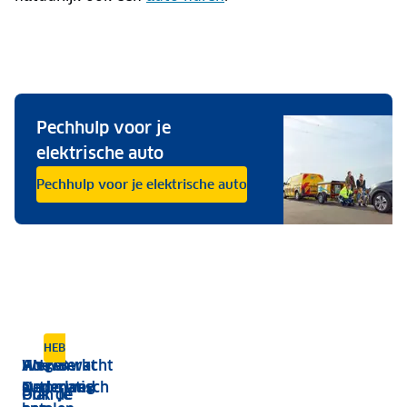
Pechhulp voor je
elektrische auto
Pechhulp voor je elektrische auto
Routeplanner
HEBBEN WE ALLES?
ANWB
Hoe werkt
Wegenwacht
Onderweg
automatisch
Nederland
Plan je
Ook de