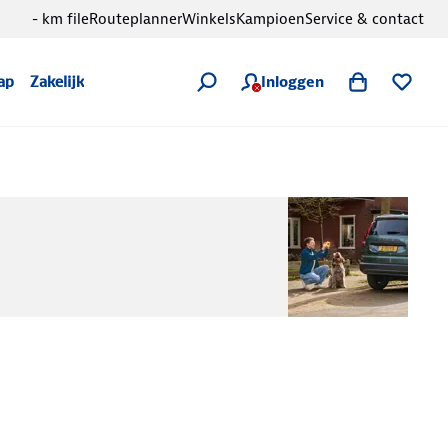
- km file
Routeplanner
Winkels
Kampioen
Service & contact
Inloggen
ap
Zakelijk