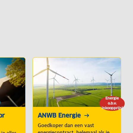
Energie
o.b.v.
inkoopprijs!
or
ANWB Energie
Goedkoper dan een vast
energiecontract, helemaal als je