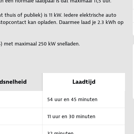
an een normale laadpaal is dat maximaal 11,5 uur.
thuis of publiek) is 11 kW. Iedere elektrische auto
stopcontact kan opladen. Daarmee laad je 2.3 kWh op
S) met maximaal 250 kW snelladen.
dsnelheid
Laadtijd
54 uur en 45 minuten
11 uur en 30 minuten
32 minuten