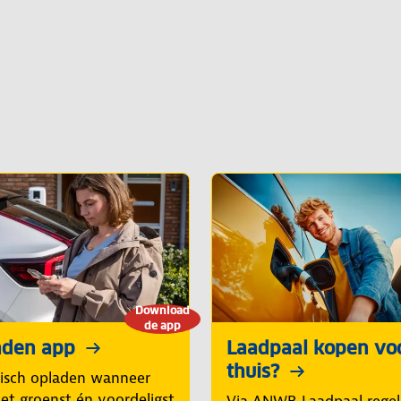
Download
de app
aden app
Laadpaal kopen vo
thuis?
isch opladen wanneer
et groenst én voordeligst