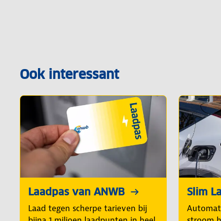
Ook interessant
Laadpas van ANWB
Slim L
Laad tegen scherpe tarieven bij
Automat
bijna 1 miljoen laadpunten in heel
stroom h