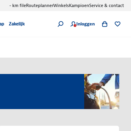
- km file
Routeplanner
Winkels
Kampioen
Service & contact
Inloggen
ap
Zakelijk