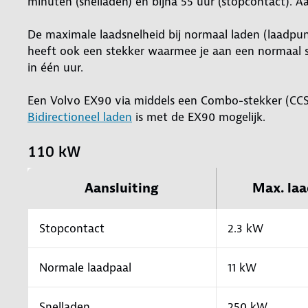
minuten (snelladen) en bijna 55 uur (stopcontact). A
De maximale laadsnelheid bij normaal laden (laadpunt 
heeft ook een stekker waarmee je aan een normaal 
in één uur.
Een Volvo EX90 via middels een Combo-stekker (CC
Bidirectioneel laden
is met de EX90 mogelijk.
110 kW
Aansluiting
Max. laa
Stopcontact
2.3 kW
Normale laadpaal
11 kW
Snelladen
250 kW