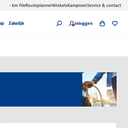
- km file
Routeplanner
Winkels
Kampioen
Service & contact
Inloggen
ap
Zakelijk