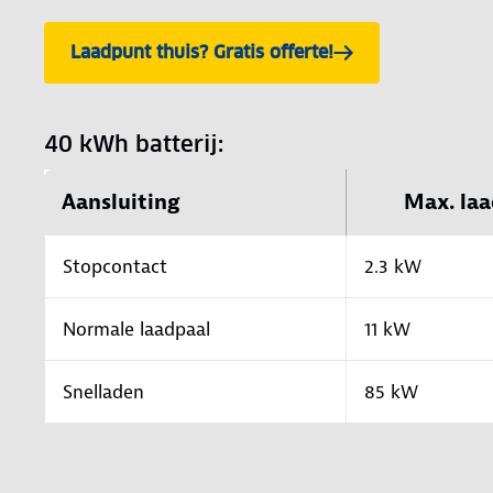
Laadpunt thuis? Gratis offerte!
40 kWh batterij:
Aansluiting
Max. laa
Stopcontact
2.3 kW
Normale laadpaal
11 kW
Snelladen
85 kW