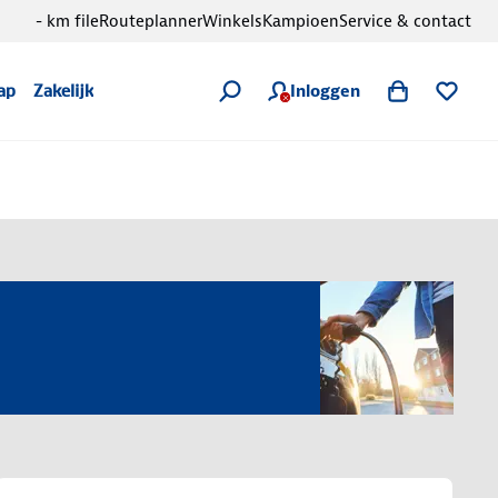
- km file
Routeplanner
Winkels
Kampioen
Service & contact
Inloggen
ap
Zakelijk