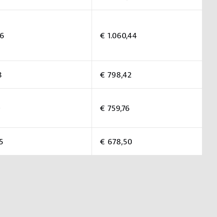
46
€ 1.060,44
18
€ 798,42
0
€ 759,76
85
€ 678,50