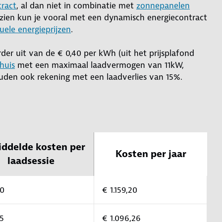
ract
, al dan niet in combinatie met
zonnepanelen
e zien kun je vooral met een dynamisch energiecontract
uele energieprijzen
.
er uit van de € 0,40 per kWh (uit het prijsplafond
huis
met een maximaal laadvermogen van 11kW,
uden ook rekening met een laadverlies van 15%.
ddelde kosten per
Kosten per jaar
laadsessie
20
€ 1.159,20
45
€ 1.096,26