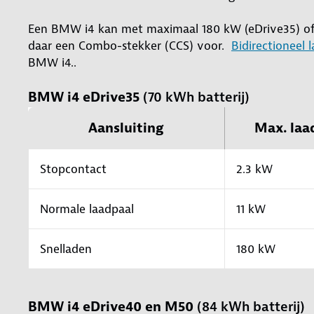
Een BMW i4 kan met maximaal 180 kW (eDrive35) of
daar een Combo-stekker (CCS) voor.
Bidirectioneel 
BMW i4..
BMW i4 eDrive35
(70 kWh batterij)
Aansluiting
Max. laa
Stopcontact
2.3 kW
Normale laadpaal
11 kW
Snelladen
180 kW
BMW i4 eDrive40 en M50
(84 kWh batterij)