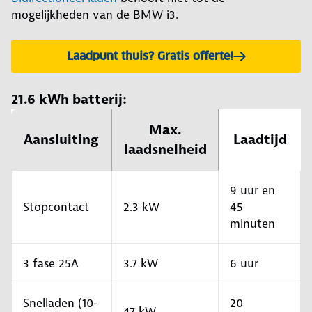
mogelijkheden van de BMW i3.
Laadpunt thuis? Gratis offerte!
21.6 kWh batterij:
Max.
Aansluiting
Laadtijd
laadsnelheid
9 uur en
Stopcontact
2.3 kW
45
minuten
3 fase 25A
3.7 kW
6 uur
Snelladen (10-
20
47 kW