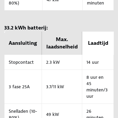
80%)
minuten
33.2 kWh batterij:
Max.
Aansluiting
Laadtijd
laadsnelheid
Stopcontact
2.3 kW
14 uur
8 uur en
45
3 fase 25A
3.7/11 kW
minuten/3
uur
Snelladen (10-
26
49 kW
80%)
minuten