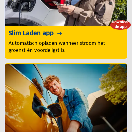
Download
de app
Slim Laden app
Automatisch opladen wanneer stroom het
groenst én voordeligst is.