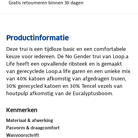
Gratis retourneren binnen 30 dagen
Productinformatie
Deze trui is een tijdloze basic en een comfortabele
keuze voor iedereen. De No Gender trui van Loop.a
Life heeft een opvallende ribsteek en is gemaakt
van gerecyclede Loop.a life garen en een unieke mix
van 40% katoen afkomstig van afgedragen truien,
30% gerecycled katoen en 30% Tencel vezels van
houtpulp afkomstig van de Eucalyptusboom.
Samen maken we meer impact
Kenmerken
Het Nederlandse merk Loop.a Life produceert
Materiaal & afwerking
circulaire kleding van lokale reststromen textiel,
Pasvorm & draagcomfort
zoals oude truien en versleten kleding. De productie
Wasvoorschrift
vindt dichtbij plaats, zonder waterverbruik en met