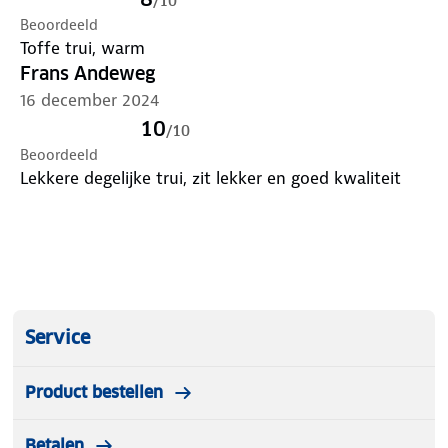
/
10
tassen liggen? Breng ze naar één van onze ANWB
Beoordeeld
Winkels en wij zorgen voor een nieuwe bestemming.
Toffe trui, warm
Klik
hier
voor meer informatie.
Frans Andeweg
16 december 2024
10
/
10
Beoordeeld
Lekkere degelijke trui, zit lekker en goed kwaliteit
Service
Product bestellen
Betalen