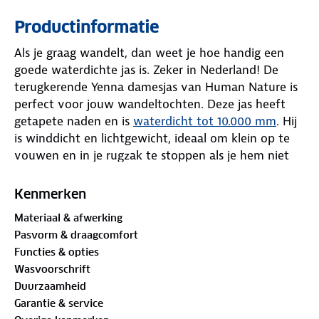
Productinformatie
Als je graag wandelt, dan weet je hoe handig een
goede waterdichte jas is. Zeker in Nederland! De
terugkerende Yenna damesjas van Human Nature is
perfect voor jouw wandeltochten. Deze jas heeft
getapete naden en is
waterdicht tot 10.000 mm
. Hij
is winddicht en lichtgewicht, ideaal om klein op te
vouwen en in je rugzak te stoppen als je hem niet
draagt.
Kenmerken
De jas heeft een meshvoering en geen vulling, wat
Materiaal & afwerking
hem perfect maakt als extra laagje tegen regen en
Pasvorm & draagcomfort
wind. Als je het koud hebt, kun je de jas combineren
Functies & opties
met een fleecevest, donsjas of gebreide trui. Je kunt
Wasvoorschrift
de pasvorm van zowel de capuchon als de zoom
Duurzaamheid
makkelijk aanpassen aan je voorkeur en het weer.
Garantie & service