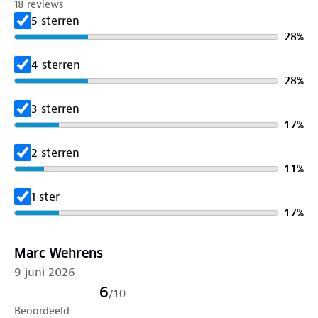
18 reviews
✓ Afmeting: 25.5 x 18.5 x 11.5 cm
5 sterren
✓ Inhoud: Premium Memory Foam
28
%
✓ Verstelbare touwsluiting met gesp
4 sterren
28
%
3 sterren
17
%
2 sterren
11
%
1 ster
17
%
Marc Wehrens
9 juni 2026
6
/
10
Beoordeeld