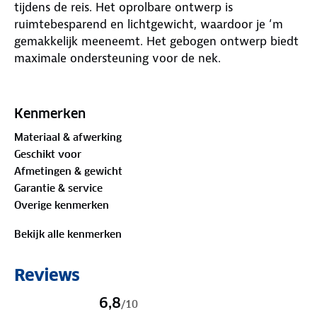
tijdens de reis. Het oprolbare ontwerp is
ruimtebesparend en lichtgewicht, waardoor je ‘m
gemakkelijk meeneemt. Het gebogen ontwerp biedt
maximale ondersteuning voor de nek.
De verstelbare touwsluiting met gesp zorgt ervoor
dat het nekkussen perfect past bij verschillende
Kenmerken
nekmaten. Verder is het nekkussen gemaakt van
Materiaal & afwerking
Premium Memory Foam en bedenkt met een zachte
Geschikt voor
velours stof. De velours stof voelt luxueus aan en
Afmetingen & gewicht
zorgt voor een comfortabel gevoel tijdens het
Garantie & service
slapen.
Overige kenmerken
Specificaties nekkussen
Bekijk alle kenmerken
✓ Oprolbaar
✓ Lichtgewicht
Reviews
✓ Ruimtebesparend
✓ Ergonomisch gevormd
6,8
/
10
✓ Materiaal hoes: velours