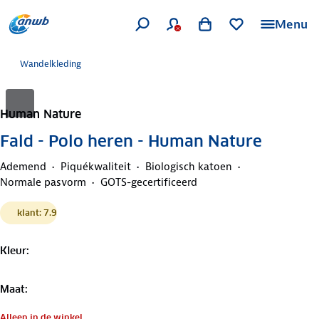
Menu
Wandelkleding
Human Nature
Fald - Polo heren - Human Nature
Ademend
Piquékwaliteit
Biologisch katoen
Normale pasvorm
GOTS-gecertificeerd
klant: 7.9
Kleur
:
Maat
:
Alleen in de winkel