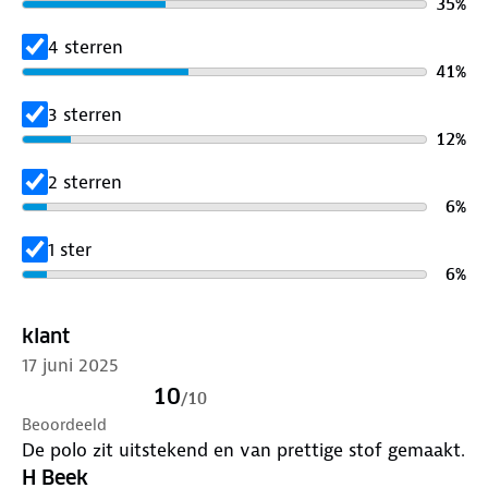
35
%
4 sterren
41
%
3 sterren
12
%
2 sterren
6
%
1 ster
6
%
klant
17 juni 2025
10
/
10
Beoordeeld
De polo zit uitstekend en van prettige stof gemaakt.
H Beek