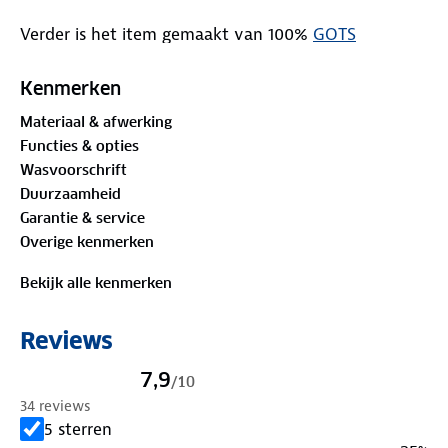
Verder is het item gemaakt van 100%
GOTS
gecertificeerd biologisch katoen
. Global Organic
Textille Standard waarborgt de biologische status
Kenmerken
van textiel van de oogst van de grondstoffen tot en
Materiaal & afwerking
met de ecologische en maatschappelijke
Functies & opties
verantwoorde productie en etikettering van
Wasvoorschrift
producten.
Duurzaamheid
Garantie & service
Dit model is 184cm en draagt maat S
Overige kenmerken
Bekijk alle kenmerken
Reviews
7,9
/
10
34 reviews
5 sterren