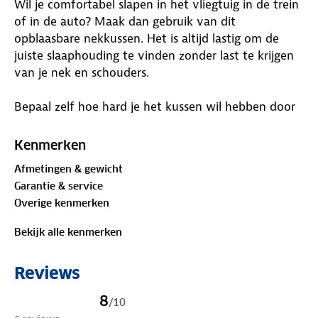
Wil je comfortabel slapen in het vliegtuig in de trein
of in de auto? Maak dan gebruik van dit
opblaasbare nekkussen. Het is altijd lastig om de
juiste slaaphouding te vinden zonder last te krijgen
van je nek en schouders.
Bepaal zelf hoe hard je het kussen wil hebben door
hem hard of juist iets zachter op te blazen. Na
gebruik laat je het nekkussen eenvoudig leeglopen
Kenmerken
en berg je hem op in het bijpassende tasje.
Afmetingen & gewicht
Garantie & service
Overige kenmerken
Bekijk alle kenmerken
Reviews
8
/
10