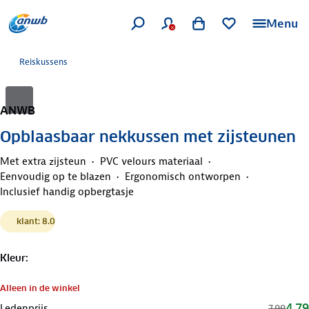
Menu
Reiskussens
ANWB
Opblaasbaar nekkussen met zijsteunen
Met extra zijsteun
PVC velours materiaal
Eenvoudig op te blazen
Ergonomisch ontworpen
Inclusief handig opbergtasje
klant: 8.0
Kleur
:
Alleen in de winkel
4,79
Ledenprijs
7,99