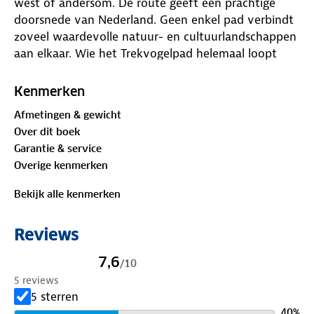
west of andersom. De route geeft een prachtige
doorsnede van Nederland. Geen enkel pad verbindt
zoveel waardevolle natuur- en cultuurlandschappen
aan elkaar. Wie het Trekvogelpad helemaal loopt
heeft 414 kilometer in de benen. Onderweg
ontmoet je natuurlijk heel veel vogels. De wandelaar
Kenmerken
is te gast in zo’n twintig belangrijke vogelgebieden.
Afmetingen & gewicht
Daarmee is het Trekvogelpad bij uitstek geschikt
Over dit boek
voor de vogelminnende wandelaar. En voor de
Garantie & service
wandelende vogelliefhebber. Loop het Trekvogelpad
Overige kenmerken
en beleef Nederland vanuit het ‘vogelperspectief’.
Bekijk alle kenmerken
Reviews
7,6
/
10
5 reviews
5 sterren
40
%