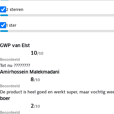
2 sterren
1 ster
GWP van Elst
10
/
10
Beoordeeld
Tot nu ????????
Amirhossein Malekmadani
8
/
10
Beoordeeld
De product is heel goed en werkt super, maar vochtig wee
boer
2
/
10
Beoordeeld