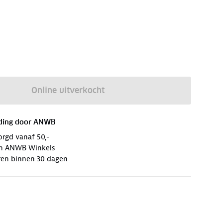
Online uitverkocht
ding door
ANWB
orgd vanaf 50,-
 in ANWB Winkels
ren binnen 30 dagen