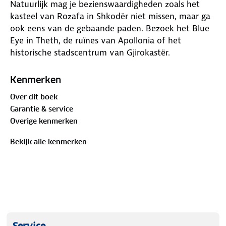
Natuurlijk mag je bezienswaardigheden zoals het
kasteel van Rozafa in Shkodër niet missen, maar ga
ook eens van de gebaande paden. Bezoek het Blue
Eye in Theth, de ruïnes van Apollonia of het
historische stadscentrum van Gjirokastër.
Ontdek Albanië biedt naast praktische tips over
Kenmerken
routes, hotels en vervoer ook originele
Over dit boek
ontdekkingstochten door het land. Achter in de
Garantie & service
handzame gids zit een uitneembare kaart. De auteur
Overige kenmerken
laat juist díe plekjes zien waar andere toeristen aan
voorbijgaan.
Bekijk alle kenmerken