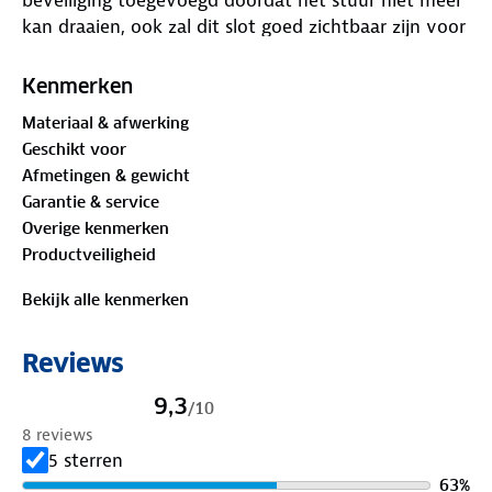
kan draaien, ook zal dit slot goed zichtbaar zijn voor
eventuele autodieven, wat een afschrikwekkend
effect heeft. Kortom, het stuurslot 'Belt-lock' is een
Kenmerken
onmisbare toevoeging aan uw auto.
Materiaal & afwerking
Geschikt voor
Afmetingen & gewicht
Garantie & service
Overige kenmerken
Productveiligheid
Bekijk alle kenmerken
Reviews
9,3
/
10
8 reviews
5 sterren
63
%