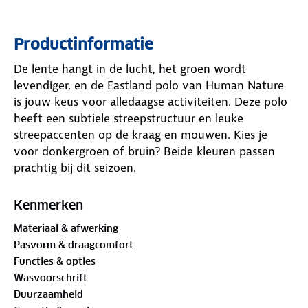
Productinformatie
De lente hangt in de lucht, het groen wordt
levendiger, en de Eastland polo van Human Nature
is jouw keus voor alledaagse activiteiten. Deze polo
heeft een subtiele streepstructuur en leuke
streepaccenten op de kraag en mouwen. Kies je
voor donkergroen of bruin? Beide kleuren passen
prachtig bij dit seizoen.
Deze piquékwaliteit polo met korte mouwen is
Kenmerken
GOTS-gecertificeerd
. GOTS staat voor Global
Materiaal & afwerking
Organic Textile Standard, een wereldwijd erkende
Pasvorm & draagcomfort
norm voor biologische vezels. Werken,
Functies & opties
boodschappen doen of ontspannen in de tuin - alles
Wasvoorschrift
kan in deze polo.
Duurzaamheid