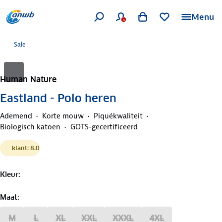
Menu
Sale
Human Nature
Eastland - Polo heren
Ademend
Korte mouw
Piquékwaliteit
Biologisch katoen
GOTS-gecertificeerd
klant: 8.0
Kleur
:
Maat
:
M
L
XL
XXL
XXXL
4XL