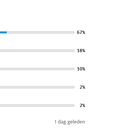
ns de nieuwe Europese
67
%
18
%
10
%
2
%
2
%
1 dag geleden