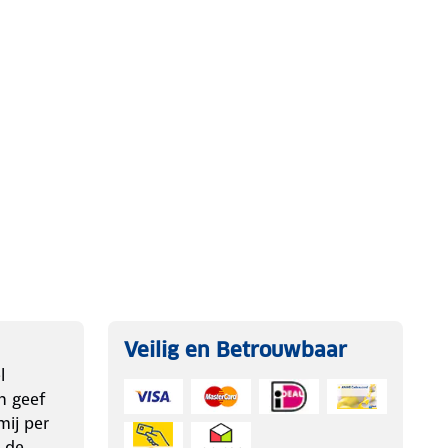
Veilig en Betrouwbaar
l
n geef
ij per
 de