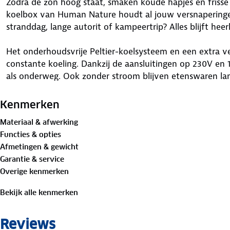
Zodra de zon hoog staat, smaken koude hapjes en frisse d
koelbox van Human Nature houdt al jouw versnaperinge
stranddag, lange autorit of kampeertrip? Alles blijft heerl
Het onderhoudsvrije Peltier-koelsysteem en een extra ve
constante koeling. Dankzij de aansluitingen op 230V en 
als onderweg. Ook zonder stroom blijven etenswaren lang
Neem al je lekkernijen mee dankzij de inhoud van 29 li
Kenmerken
tillen en verplaatsen makkelijk. Een speciale afdichting
Materiaal & afwerking
houdt producten langer vers. De koelbox werkt onder el
Functies & opties
presteren.
Afmetingen & gewicht
Garantie & service
De koelbox wordt geleverd met een omvormer voorzien 
Overige kenmerken
sluit je hem eenvoudig aan op de 12V-aansluiting in de au
koelprestatie lager dan bij de 12V-aansluiting. Na gebru
Bekijk alle kenmerken
levensduur.
Reviews
Specificaties koelbox: