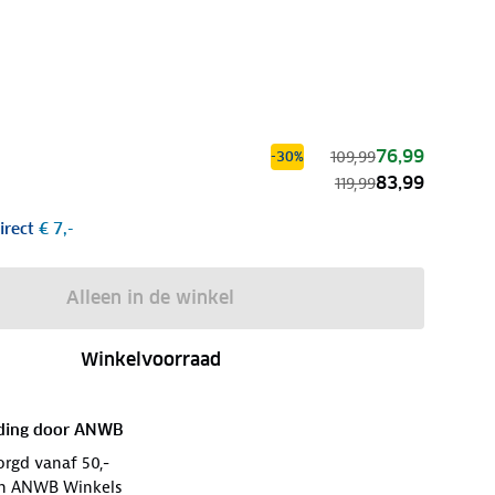
76,99
109,99
-30%
83,99
119,99
irect
€ 7,-
Alleen in de winkel
Winkelvoorraad
ding door
ANWB
orgd vanaf 50,-
 in ANWB Winkels