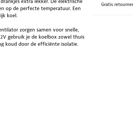
rankjes extra lekker. De elektrische
Gratis retourne
n op de perfecte temperatuur. Een
ijk koel.
ntilator zorgen samen voor snelle,
12V gebruik je de koelbox zowel thuis
 koud door de efficiënte isolatie.
ter. De ergonomische handgreep maakt
 in het deksel vermindert condens en
ke hellingshoek en blijft betrouwbaar
van USB-A en USB-C aansluiting. Zo
to. Let op: bij gebruik via USB is de
ik droog opbergen verlengt de