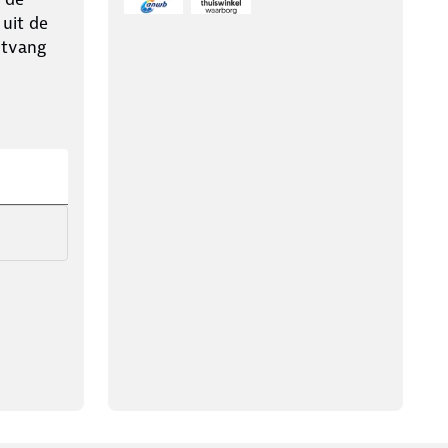
 uit de
ntvang