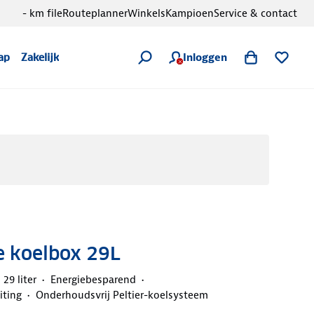
- km file
Routeplanner
Winkels
Kampioen
Service & contact
Inloggen
ap
Zakelijk
e koelbox 29L
29 liter
Energiebesparend
iting
Onderhoudsvrij Peltier-koelsysteem