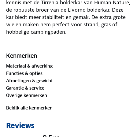
kennis met de Tirrenia bolderkar van Human Nature,
de robuuste broer van de Livorno bolderkar. Deze
kar biedt meer stabiliteit en gemak. De extra grote
wielen maken hem perfect voor strand, gras of
hobbelige campingpaden.
Wat deze bolderkar echt onderscheidt, is de
uitstekende terreinvaardigheid. De vier stille wielen,
Kenmerken
waarvan de voorste twee zwenkwielen zijn, zijn
Materiaal & afwerking
uitgerust met bredere banden die moeiteloos over
Functies & opties
oneffenheden rijden. Dat maakt het trekken, duwen
Afmetingen & gewicht
of manoeuvreren van de kar een stuk makkelijker.
Garantie & service
Ook als hij volgeladen is en je over los zand of ruw
Overige kenmerken
terrein moet.
Bekijk alle kenmerken
Binnenin zorgt een stevige, uitneembare bodem
voor extra draagkracht en stabiliteit. De vier
Reviews
handige opbergvakken bieden plek aan kleine
spullen zoals drinkflessen, zonnebrand of snacks. Na