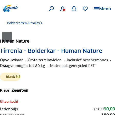
Menu
Bolderkarren & trolley's
Human Nature
Tirrenia - Bolderkar - Human Nature
Opvouwbaar
Grote terreinwielen
Inclusief beschermhoes
Draagvermogen tot 80 kg
Materiaal: gerecycled PET
klant: 9.5
Kleur
:
Zeegroen
Uitverkocht
90,00
Ledenprijs
179,99