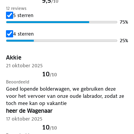
9,5
/
10
gebruik klap je de Tirrenia snel in. Hij past compact
12 reviews
in de auto. Met de beschermhoes berg je hem thuis
5 sterren
netjes en stofvrij op.
75
%
Maak je bolderkar compleet met de
tafeltop
:
4 sterren
perfect als vlakke ondergrond tijdens een picknick.
25
%
Bescherm je bolderkar tegen regen, stof en wind
met de
regenhoes
van Human Nature.
Akkie
21 oktober 2025
Afmetingen:
10
/
10
Uitgevouwen: 106 x 54 x 58 cm
Beoordeeld
Opgevouwen: 28 x 23 x 74 cm
Goed lopende bolderwagen, we gebruiken deze
voor het vervoer van onze oude labrador, zodat ze
toch mee kan op vakantie
heer de Wagenaar
17 oktober 2025
10
/
10