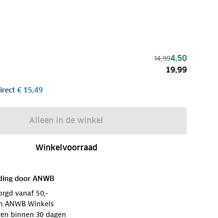
4,50
14,99
19,99
irect
€ 15,49
Alleen in de winkel
Winkelvoorraad
ding door
ANWB
orgd vanaf 50,-
 in ANWB Winkels
ren binnen 30 dagen