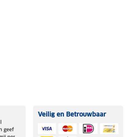
Veilig en Betrouwbaar
l
n geef
ij per