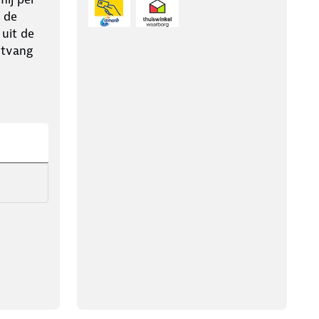
 de
 uit de
ntvang