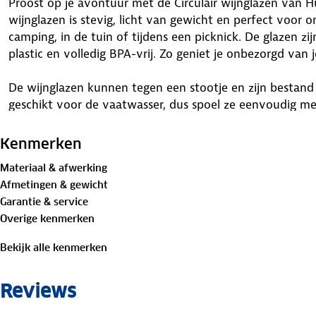
Proost op je avontuur met de Circulair wijnglazen van
wijnglazen is stevig, licht van gewicht en perfect voo
camping, in de tuin of tijdens een picknick. De glazen z
plastic en volledig BPA-vrij. Zo geniet je onbezorgd van j
De wijnglazen kunnen tegen een stootje en zijn bestand
geschikt voor de vaatwasser, dus spoel ze eenvoudig met
natuurlijk thuis. Schenk een wijntje in en maak het gezell
Kenmerken
Materiaal & afwerking
Afmetingen & gewicht
Garantie & service
Overige kenmerken
Bekijk alle kenmerken
Reviews