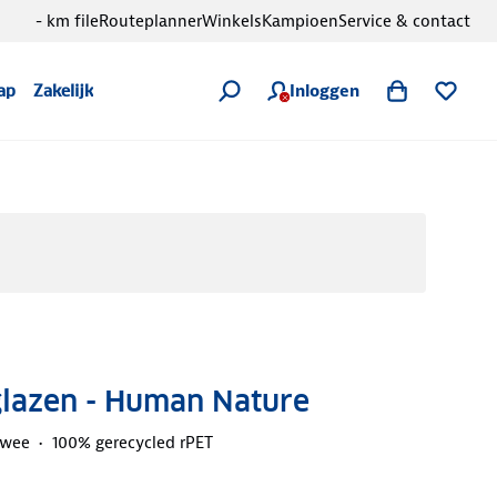
- km file
Routeplanner
Winkels
Kampioen
Service & contact
Inloggen
ap
Zakelijk
glazen - Human Nature
twee
100% gerecycled rPET