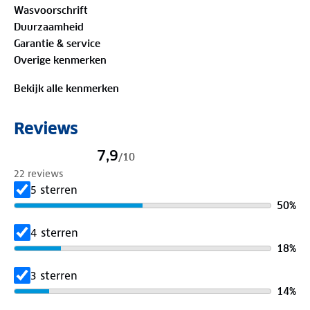
Wasvoorschrift
Materiaal:
Duurzaamheid
100%
biologisch katoen
Garantie & service
Overige kenmerken
Is je kleding aan vervanging toe? Lever het in bij
onze winkels. Wij geven er een nieuwe bestemming
Bekijk alle kenmerken
aan.
Reviews
7,9
/
10
22 reviews
5 sterren
50
%
4 sterren
18
%
3 sterren
14
%