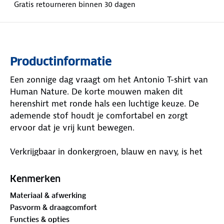
Gratis retourneren binnen 30 dagen
Productinformatie
Een zonnige dag vraagt om het Antonio T-shirt van
Human Nature. De korte mouwen maken dit
herenshirt met ronde hals een luchtige keuze. De
ademende stof houdt je comfortabel en zorgt
ervoor dat je vrij kunt bewegen.
Verkrijgbaar in donkergroen, blauw en navy, is het
Antonio T-shirt een mooie basis voor jouw outfit. De
normale pasvorm sluit goed aan. Het shirt heeft een
Kenmerken
horizontale streepstructuur, en de effen boorden
Materiaal & afwerking
zorgen voor een mooi contrast. Je bent het eens,
Pasvorm & draagcomfort
toch? In dit shirt kom je goed voor de dag!
Functies & opties