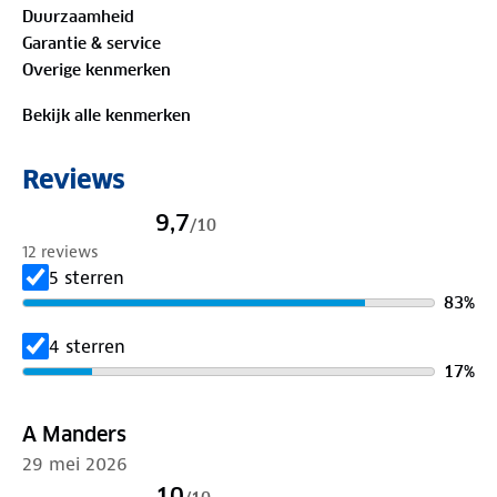
Duurzaamheid
is de Farini blouse jouw beste keuze.
Garantie & service
Overige kenmerken
Bewust onderweg met hergebruikt materiaal:
100%
gerecycled polyester
Bekijk alle kenmerken
Is je kleding aan vervanging toe? Lever het in bij
Reviews
onze winkels. Wij geven er een nieuwe bestemming
aan.
9,7
/
10
12 reviews
5 sterren
83
%
4 sterren
17
%
A Manders
29 mei 2026
10