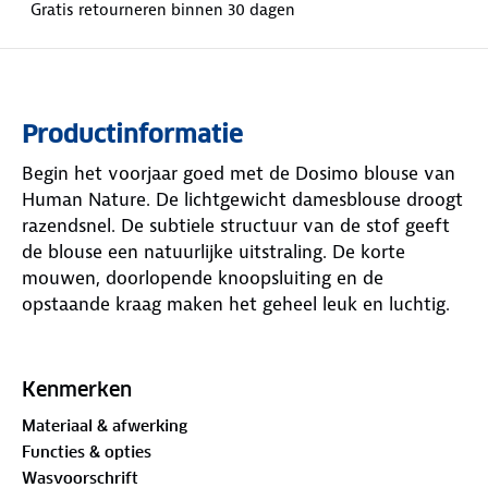
Gratis retourneren binnen 30 dagen
Productinformatie
Begin het voorjaar goed met de Dosimo blouse van
Human Nature. De lichtgewicht damesblouse droogt
razendsnel. De subtiele structuur van de stof geeft
de blouse een natuurlijke uitstraling. De korte
mouwen, doorlopende knoopsluiting en de
opstaande kraag maken het geheel leuk en luchtig.
De twee borstzakken met klep zijn handig voor
kleine spullen. Extra leuk: het onderste gedeelte
Kenmerken
heeft een strikdetail waarmee je de blouse naar
Materiaal & afwerking
wens kunt tailleren. Reserveknoopjes vind je aan de
Functies & opties
binnenkant, verwerkt aan het etiket. Verkrijgbaar in
Wasvoorschrift
groen en lichtblauw. Liever driekwartmouwen? Dan