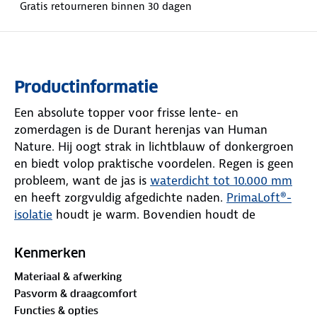
Gratis retourneren binnen 30 dagen
Productinformatie
Een absolute topper voor frisse lente- en
zomerdagen is de Durant herenjas van Human
Nature. Hij oogt strak in lichtblauw of donkergroen
en biedt volop praktische voordelen. Regen is geen
probleem, want de jas is
waterdicht tot 10.000 mm
en heeft zorgvuldig afgedichte naden.
PrimaLoft®-
isolatie
houdt je warm. Bovendien houdt de
windvanger tocht effectief tegen.
Kenmerken
Een betrouwbare YKK-rits en een oprolbare,
Materiaal & afwerking
afritsbare capuchon maken hem perfect voor
Pasvorm & draagcomfort
wisselvallig weer. Pas de taille, zoom, capuchon en
Functies & opties
manchetten naar wens aan. Aan opbergruimte geen