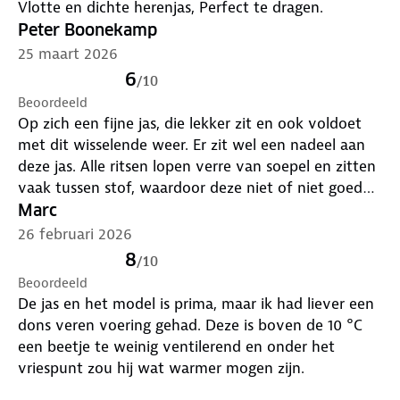
Vlotte en dichte herenjas, Perfect te dragen.
Peter Boonekamp
25 maart 2026
6
/
10
Beoordeeld
Op zich een fijne jas, die lekker zit en ook voldoet
met dit wisselende weer. Er zit wel een nadeel aan
deze jas. Alle ritsen lopen verre van soepel en zitten
vaak tussen stof, waardoor deze niet of niet goed
loopt. Dat is wel erg jammer.
Marc
26 februari 2026
8
/
10
Beoordeeld
De jas en het model is prima, maar ik had liever een
dons veren voering gehad. Deze is boven de 10 °C
een beetje te weinig ventilerend en onder het
vriespunt zou hij wat warmer mogen zijn.