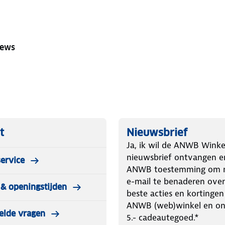
iews
t
Nieuwsbrief
Ja, ik wil de ANWB Winke
nieuwsbrief ontvangen e
ervice
ANWB toestemming om m
e-mail te benaderen over
& openingstijden
beste acties en kortingen
ANWB (web)winkel en o
elde vragen
5.- cadeautegoed.*