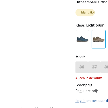
Uitneembare OrthoL
klant: 8.4
Kleur
:
Licht bruin
Maat
:
36
37
3
Alleen in de winkel
Ledenprijs
Reguliere prijs
Log in
en bespaar d