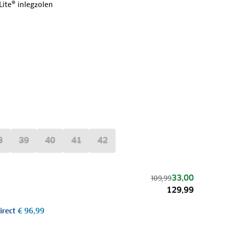
ite® inlegzolen
8
39
40
41
42
33,00
109,99
129,99
irect
€ 96,99