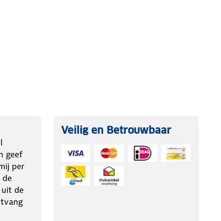
Veilig en Betrouwbaar
l
n geef
ij per
 de
 uit de
ntvang