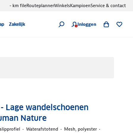
- km file
Routeplanner
Winkels
Kampioen
Service & contact
Inloggen
ap
Zakelijk
 - Lage wandelschoenen
uman Nature
slipprofiel
Waterafstotend
Mesh, polyester