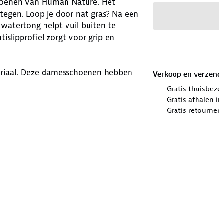
choenen van Human Nature. Het
egen. Loop je door nat gras? Na een
 watertong helpt vuil buiten te
slipprofiel zorgt voor grip en
eriaal. Deze damesschoenen hebben
Verkoop en verzen
rige demping bieden. De zolen,
Gratis thuisbez
n natuurlijke afwikkeling van je
Gratis afhalen
voeten fris, ook op actieve dagen.
Gratis retourne
nen kiest voor jouw avontuur.
houd
. Zijn je schoenen aan
n ze een nieuwe bestemming.