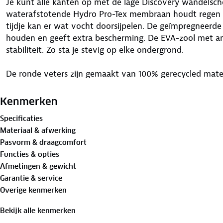
Je kunt alle kanten op met de lage Discovery wandels
waterafstotende Hydro Pro-Tex membraan houdt regen t
tijdje kan er wat vocht doorsijpelen. De geïmpregneerde
houden en geeft extra bescherming. De EVA-zool met anti
stabiliteit. Zo sta je stevig op elke ondergrond.
De ronde veters zijn gemaakt van 100% gerecycled mat
verwijderbare OrthoLite® Hybrid™ inlegzolen die langdu
gemaakt van gerecycled rubber en schuim, bevorderen ee
Kenmerken
voeten. Het lichte en ademende meshmateriaal houdt je 
Specificaties
Waar laat jij je sporen achter?
Materiaal & afwerking
Pasvorm & draagcomfort
Ontdek
hier
stap voor stap hoe je de beste wandelschoe
Functies & opties
Verleng de levensduur van je schoenen met goed
onder
Afmetingen & gewicht
vervanging toe? Lever ze in bij onze winkels. Wij geve
Garantie & service
Overige kenmerken
Bekijk alle kenmerken