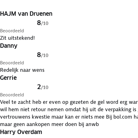
Materiaal bovenzijde: polyurethaan
Materiaal rails: staal
HAJM van Druenen
Lengte: 260 mm
8
/
10
Breedte: 210 mm
Beoordeeld
Dikte: 60 mm
Zit uitstekend!
Gewicht: 465 gram
Danny
8
/
10
Beoordeeld
Redelijk naar wens
Gerrie
2
/
10
Beoordeeld
Veel te zacht heb er even op gezeten de gel word erg warm Bedrijf waar het vandaan 
wil hem niet retour nemen omdat hij uit de verpakking is
vertrouwens kwestie maar kan er niets mee Bij bol.com had
maar geen aankopen meer doen bij anwb
Harry Overdam