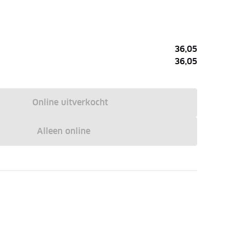
36,05
36,05
Online uitverkocht
Alleen online