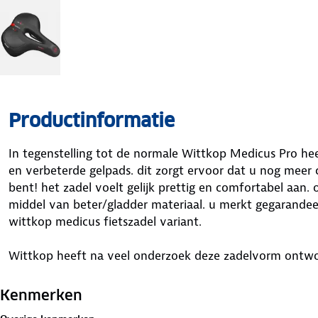
Productinformatie
In tegenstelling tot de normale Wittkop Medicus Pro he
en verbeterde gelpads. dit zorgt ervoor dat u nog meer
bent! het zadel voelt gelijk prettig en comfortabel aan.
middel van beter/gladder materiaal. u merkt gegarandee
wittkop medicus fietszadel variant.
Wittkop heeft na veel onderzoek deze zadelvorm ontwo
en andere gerelateerde klachten. Wittkop heeft het zad
orthopedische specialisten waaronder dokter torsten wer
Kenmerken
gewrichten-chirurgie, sport orthopedie en kinder orthope