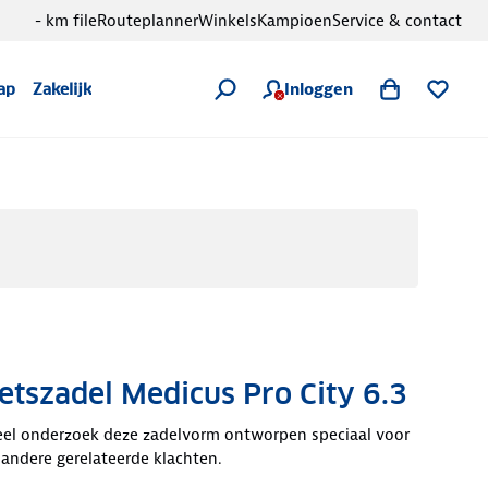
- km file
Routeplanner
Winkels
Kampioen
Service & contact
Inloggen
ap
Zakelijk
etszadel Medicus Pro City 6.3
eel onderzoek deze zadelvorm ontworpen speciaal voor
andere gerelateerde klachten.