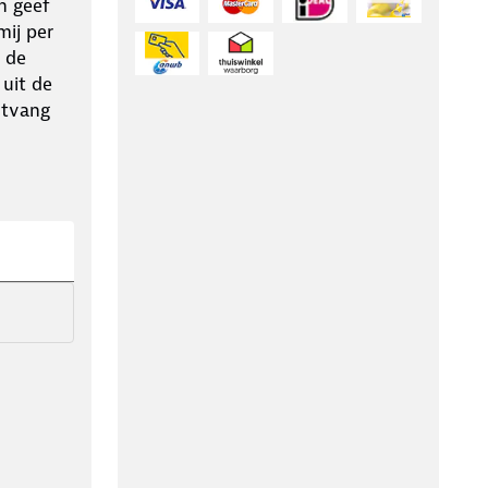
n geef
ij per
 de
 uit de
ntvang