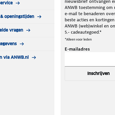
nieuwsbrief ontvangen e
ervice
ANWB toestemming om m
e-mail te benaderen over
& openingstijden
beste acties en kortingen
ANWB (web)winkel en o
elde vragen
5.- cadeautegoed.*
*Alleen voor leden
gegevens
E-mailadres
n via ANWB.nl
Inschrijven