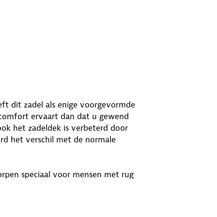
eft dit zadel als enige voorgevormde
 comfort ervaart dan dat u gewend
 ook het zadeldek is verbeterd door
rd het verschil met de normale
rpen speciaal voor mensen met rug
el ontwikkelt samen met sport-
lich (meer dan 20 jaar ervaring in
dia). Als u geen klachten heeft is het