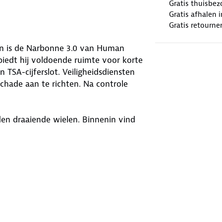
Gratis thuisbez
Gratis afhalen
Gratis retourne
n is de Narbonne 3.0 van Human
biedt hij voldoende ruimte voor korte
n TSA-cijferslot. Veiligheidsdiensten
chade aan te richten. Na controle
den draaiende wielen. Binnenin vind
nden, zodat je bagage op z’n plek
or prettig vervoer. Voor vertrek is
meren over de regels en beperkingen
tic: gelijk aan 22 flesjes van 500 ml.