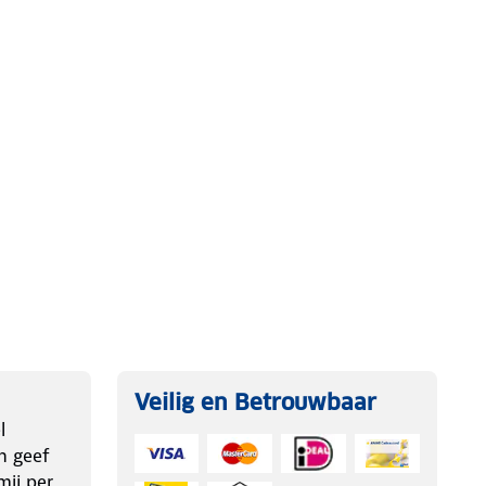
Veilig en Betrouwbaar
l
n geef
ij per