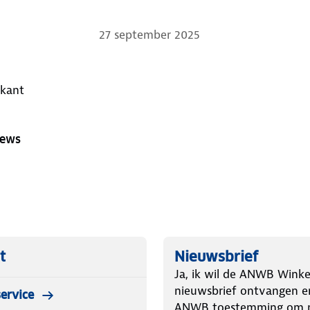
27 september 2025
an de zijkant
iews
t
Nieuwsbrief
Ja, ik wil de ANWB Winke
nieuwsbrief ontvangen e
ervice
ANWB toestemming om m