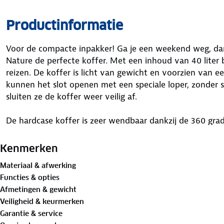
Productinformatie
Voor de compacte inpakker! Ga je een weekend weg, da
Nature de perfecte koffer. Met een inhoud van 40 liter 
reizen. De koffer is licht van gewicht en voorzien van ee
kunnen het slot openen met een speciale loper, zonder s
sluiten ze de koffer weer veilig af.
De hardcase koffer is zeer wendbaar dankzij de 360 gra
je een tussenschot met mesh ritsvak en gekruiste pakba
blijft. De telescoop trekstang heeft meerdere standen vo
Kenmerken
het raadzaam om bij je luchtvaartmaatschappij te infor
Materiaal & afwerking
voor
handbagage-afmetingen.
Functies & opties
Afmetingen & gewicht
Het buitenmateriaal bestaat voor 25% uit hergebruikt plas
Veiligheid & keurmerken
Garantie & service
Specificaties koffer: