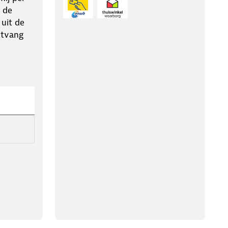
 de
 uit de
ntvang