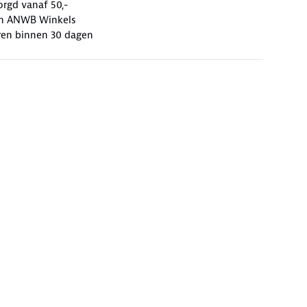
orgd vanaf 50,-
 in ANWB Winkels
ren binnen 30 dagen