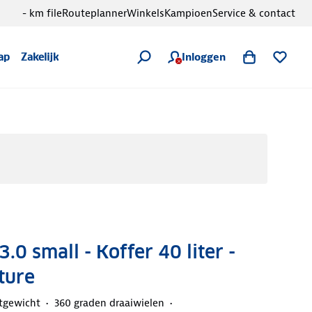
- km file
Routeplanner
Winkels
Kampioen
Service & contact
Inloggen
ap
Zakelijk
.0 small - Koffer 40 liter -
ture
tgewicht
360 graden draaiwielen