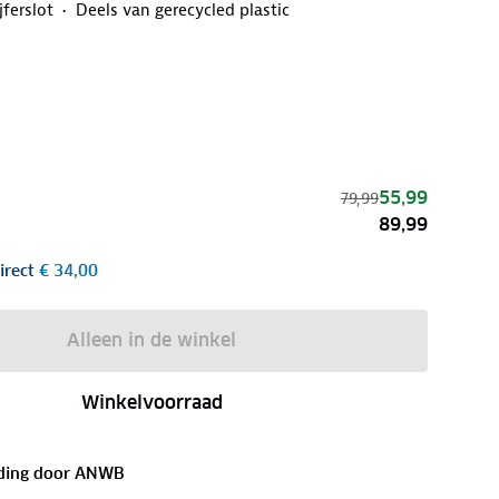
jferslot
Deels van gerecycled plastic
55,99
79,99
89,99
irect
€ 34,00
Alleen in de winkel
Winkelvoorraad
ding door
ANWB