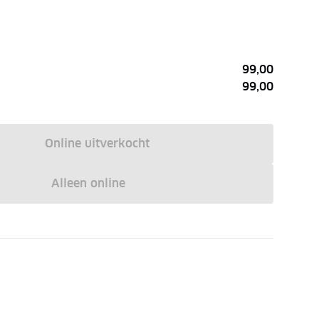
99,00
99,00
Online uitverkocht
Alleen online