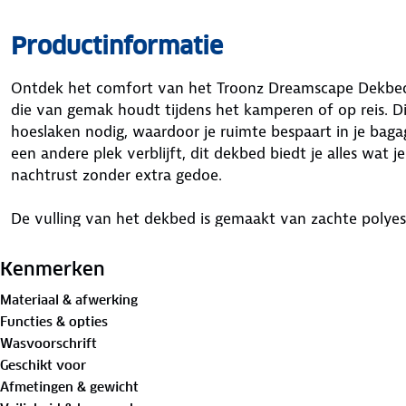
Productinformatie
Ontdek het comfort van het Troonz Dreamscape Dekbed
die van gemak houdt tijdens het kamperen of op reis. 
hoeslaken nodig, waardoor je ruimte bespaart in je baga
een andere plek verblijft, dit dekbed biedt je alles wat 
nachtrust zonder extra gedoe.
De vulling van het dekbed is gemaakt van zachte polyes
ademend is, terwijl de tijk van 100% supersofte microvez
een lange dag kun je het eenvoudig wassen op 60 graden
Kenmerken
het snel weer klaar is voor gebruik.
Materiaal & afwerking
Functies & opties
Met de Troonz Dreamscape Dekbed hoef je je geen zorg
Wasvoorschrift
of gedoe met het inpakken van veel beddengoed. Het is 
Geschikt voor
op reis of tijdens het kamperen makkelijk en comfortabel
Afmetingen & gewicht
aangenamer met dit praktische en comfortabele dekbed