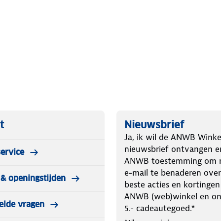
campers
envoudig inpakken
t
Nieuwsbrief
nachtrust
Ja, ik wil de ANWB Winke
nieuwsbrief ontvangen e
ervice
ANWB toestemming om m
ker en aangenamer!
e-mail te benaderen over
& openingstijden
beste acties en kortingen
ANWB (web)winkel en o
elde vragen
5.- cadeautegoed.*