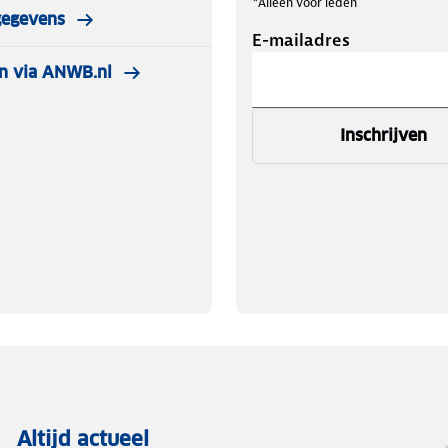
*Alleen voor leden
gegevens
E-mailadres
n via ANWB.nl
Inschrijven
Altijd actueel