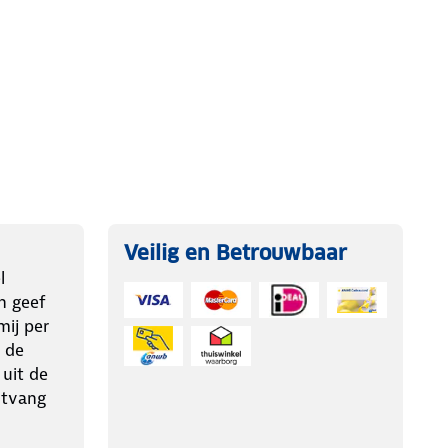
Veilig en Betrouwbaar
l
n geef
ij per
 de
 uit de
ntvang