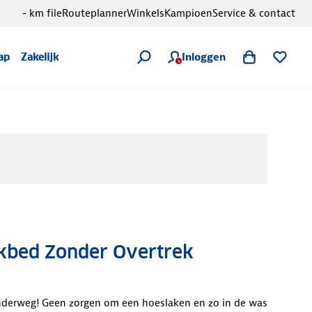
- km file
Routeplanner
Winkels
Kampioen
Service & contact
Inloggen
ap
Zakelijk
kbed Zonder Overtrek
derweg! Geen zorgen om een hoeslaken en zo in de was