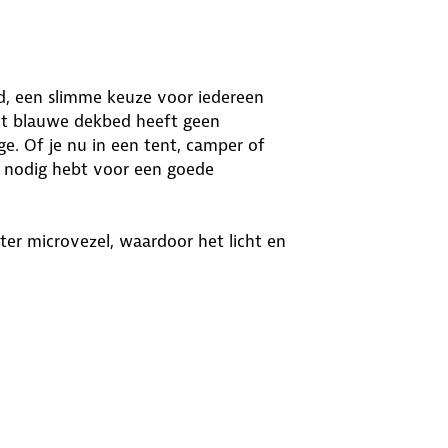
, een slimme keuze voor iedereen
Dit blauwe dekbed heeft geen
ge. Of je nu in een tent, camper of
je nodig hebt voor een goede
ter microvezel, waardoor het licht en
el je het gevoel van luxe biedt. Na
 en het kan zelfs in de droger, zodat
en te maken over extra hoeslakens
dé oplossing voor iedereen die zich
 wil voelen. Maak je verblijf nog
.